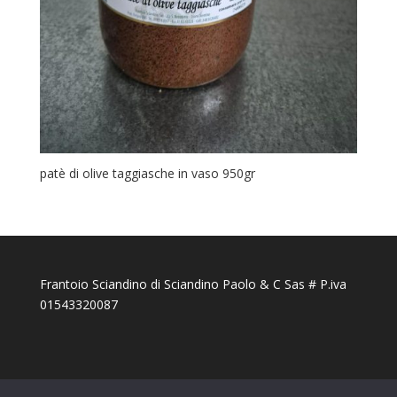
patè di olive taggiasche in vaso 950gr
Frantoio Sciandino di Sciandino Paolo & C Sas # P.iva
01543320087